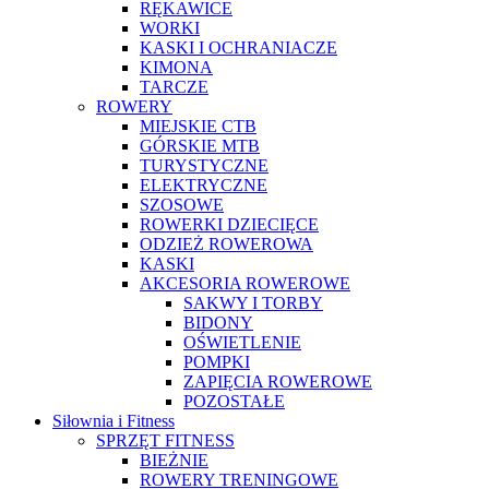
RĘKAWICE
WORKI
KASKI I OCHRANIACZE
KIMONA
TARCZE
ROWERY
MIEJSKIE CTB
GÓRSKIE MTB
TURYSTYCZNE
ELEKTRYCZNE
SZOSOWE
ROWERKI DZIECIĘCE
ODZIEŻ ROWEROWA
KASKI
AKCESORIA ROWEROWE
SAKWY I TORBY
BIDONY
OŚWIETLENIE
POMPKI
ZAPIĘCIA ROWEROWE
POZOSTAŁE
Siłownia i Fitness
SPRZĘT FITNESS
BIEŻNIE
ROWERY TRENINGOWE