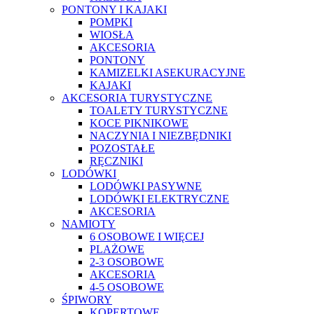
PONTONY I KAJAKI
POMPKI
WIOSŁA
AKCESORIA
PONTONY
KAMIZELKI ASEKURACYJNE
KAJAKI
AKCESORIA TURYSTYCZNE
TOALETY TURYSTYCZNE
KOCE PIKNIKOWE
NACZYNIA I NIEZBĘDNIKI
POZOSTAŁE
RĘCZNIKI
LODÓWKI
LODÓWKI PASYWNE
LODÓWKI ELEKTRYCZNE
AKCESORIA
NAMIOTY
6 OSOBOWE I WIĘCEJ
PLAŻOWE
2-3 OSOBOWE
AKCESORIA
4-5 OSOBOWE
ŚPIWORY
KOPERTOWE