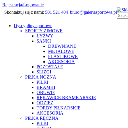
Rejestracja/Logowanie
Skontaktuj się z nami:
501 521 404
biuro@galeriasportowa.pl
Dyscypliny sportowe
SPORTY ZIMOWE
ŁYŻWY
SANKI
DREWNIANE
METALOWE
PLASTIKOWE
AKCESORIA
POZOSTAŁE
ŚLIZGI
PIŁKA NOŻNA
PIŁKI
BRAMKI
OBUWIE
RĘKAWICE BRAMKARSKIE
ODZIEŻ
TORBY PIŁKARSKIE
AKCESORIA
PIŁKA RĘCZNA
PIŁKI