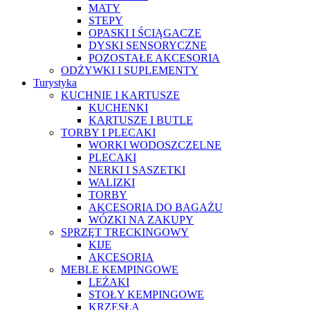
MATY
STEPY
OPASKI I ŚCIĄGACZE
DYSKI SENSORYCZNE
POZOSTAŁE AKCESORIA
ODŻYWKI I SUPLEMENTY
Turystyka
KUCHNIE I KARTUSZE
KUCHENKI
KARTUSZE I BUTLE
TORBY I PLECAKI
WORKI WODOSZCZELNE
PLECAKI
NERKI I SASZETKI
WALIZKI
TORBY
AKCESORIA DO BAGAŻU
WÓZKI NA ZAKUPY
SPRZĘT TRECKINGOWY
KIJE
AKCESORIA
MEBLE KEMPINGOWE
LEŻAKI
STOŁY KEMPINGOWE
KRZESŁA