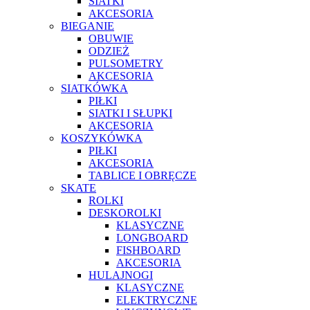
SIATKI
AKCESORIA
BIEGANIE
OBUWIE
ODZIEŻ
PULSOMETRY
AKCESORIA
SIATKÓWKA
PIŁKI
SIATKI I SŁUPKI
AKCESORIA
KOSZYKÓWKA
PIŁKI
AKCESORIA
TABLICE I OBRĘCZE
SKATE
ROLKI
DESKOROLKI
KLASYCZNE
LONGBOARD
FISHBOARD
AKCESORIA
HULAJNOGI
KLASYCZNE
ELEKTRYCZNE