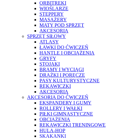
ORBITREKI
WIOŚLARZE
STEPPERY
MASAŻERY
MATY POD SPRZĘT
AKCESORIA
SPRZĘT SIŁOWY
ATLASY
ŁAWKI DO ĆWICZEŃ
HANTLE I OBCIĄŻENIA
GRYFY
STOJAKI
BRAMY I WYCIĄGI
DRĄŻKI I PORĘCZE
PASY KULTURYSTYCZNE
RĘKAWICZKI
AKCESORIA
AKCESORIA DO ĆWICZEŃ
EKSPANDERY I GUMY
ROLLERY I WAŁKI
PIŁKI GIMNASTYCZNE
OBCIĄŻENIA
RĘKAWICZKI TRENINGOWE
HULA-HOP
SKAKANKI