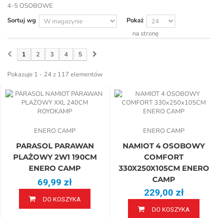
4-5 OSOBOWE
Sortuj wg
Pokaż
na stronę
1
2
3
4
5
Pokazuje 1 - 24 z 117 elementów
ENERO CAMP
ENERO CAMP
PARASOL PARAWAN
NAMIOT 4 OSOBOWY
PLAŻOWY 2W1 190CM
COMFORT
ENERO CAMP
330X250X105CM ENERO
CAMP
69,99 zł
229,00 zł
DO KOSZYKA
DO KOSZYKA