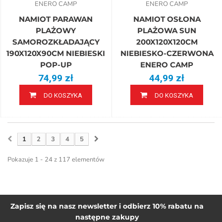
ENERO CAMP
ENERO CAMP
NAMIOT PARAWAN
NAMIOT OSŁONA
PLAŻOWY
PLAŻOWA SUN
SAMOROZKŁADAJĄCY
200X120X120CM
190X120X90CM NIEBIESKI
NIEBIESKO-CZERWONA
POP-UP
ENERO CAMP
74,99 zł
44,99 zł
DO KOSZYKA
DO KOSZYKA
1
2
3
4
5
Pokazuje 1 - 24 z 117 elementów
Zapisz się na nasz newsletter i odbierz 10% rabatu na
następne zakupy