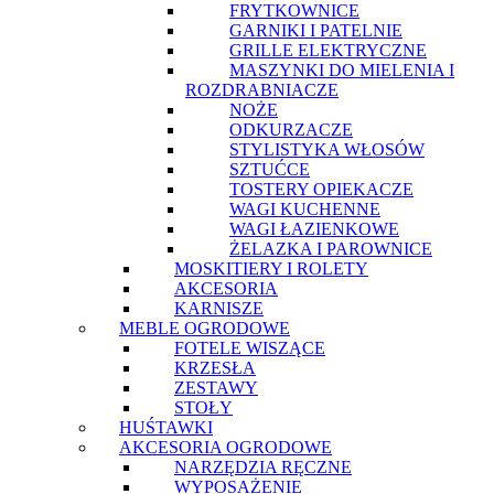
FRYTKOWNICE
GARNIKI I PATELNIE
GRILLE ELEKTRYCZNE
MASZYNKI DO MIELENIA I
ROZDRABNIACZE
NOŻE
ODKURZACZE
STYLISTYKA WŁOSÓW
SZTUĆCE
TOSTERY OPIEKACZE
WAGI KUCHENNE
WAGI ŁAZIENKOWE
ŻELAZKA I PAROWNICE
MOSKITIERY I ROLETY
AKCESORIA
KARNISZE
MEBLE OGRODOWE
FOTELE WISZĄCE
KRZESŁA
ZESTAWY
STOŁY
HUŚTAWKI
AKCESORIA OGRODOWE
NARZĘDZIA RĘCZNE
WYPOSAŻENIE