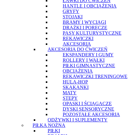
ŁAWKI DO ĆWICZEŃ
HANTLE I OBCIĄŻENIA
GRYFY
STOJAKI
BRAMY I WYCIĄGI
DRĄŻKI I PORĘCZE
PASY KULTURYSTYCZNE
RĘKAWICZKI
AKCESORIA
AKCESORIA DO ĆWICZEŃ
EKSPANDERY I GUMY
ROLLERY I WAŁKI
PIŁKI GIMNASTYCZNE
OBCIĄŻENIA
RĘKAWICZKI TRENINGOWE
HULA-HOP
SKAKANKI
MATY
STEPY
OPASKI I ŚCIĄGACZE
DYSKI SENSORYCZNE
POZOSTAŁE AKCESORIA
ODŻYWKI I SUPLEMENTY
PIŁKA NOŻNA
PIŁKI