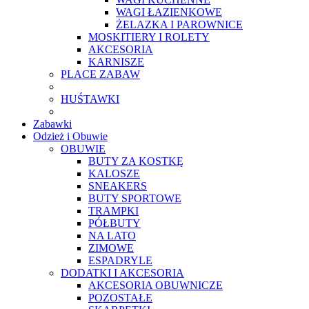
WAGI ŁAZIENKOWE
ŻELAZKA I PAROWNICE
MOSKITIERY I ROLETY
AKCESORIA
KARNISZE
PLACE ZABAW
HUŚTAWKI
Zabawki
Odzież i Obuwie
OBUWIE
BUTY ZA KOSTKĘ
KALOSZE
SNEAKERS
BUTY SPORTOWE
TRAMPKI
PÓŁBUTY
NA LATO
ZIMOWE
ESPADRYLE
DODATKI I AKCESORIA
AKCESORIA OBUWNICZE
POZOSTAŁE