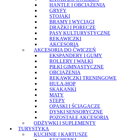
HANTLE I OBCIĄŻENIA
GRYFY
STOJAKI
BRAMY I WYCIĄGI
DRĄŻKI I PORĘCZE
PASY KULTURYSTYCZNE
RĘKAWICZKI
AKCESORIA
AKCESORIA DO ĆWICZEŃ
EKSPANDERY I GUMY
ROLLERY I WAŁKI
PIŁKI GIMNASTYCZNE
OBCIĄŻENIA
RĘKAWICZKI TRENINGOWE
HULA-HOP
SKAKANKI
MATY
STEPY
OPASKI I ŚCIĄGACZE
DYSKI SENSORYCZNE
POZOSTAŁE AKCESORIA
ODŻYWKI I SUPLEMENTY
TURYSTYKA
KUCHNIE I KARTUSZE
KUCHENKI