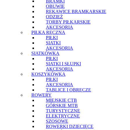
BRAMKI
OBUWIE
RĘKAWICE BRAMKARSKIE
ODZIEŻ
TORBY PIŁKARSKIE
AKCESORIA
PIŁKA RĘCZNA
PIŁKI
SIATKI
AKCESORIA
SIATKÓWKA
PIŁKI
SIATKI I SŁUPKI
AKCESORIA
KOSZYKÓWKA
PIŁKI
AKCESORIA
TABLICE I OBRĘCZE
ROWERY
MIEJSKIE CTB
GÓRSKIE MTB
TURYSTYCZNE
ELEKTRYCZNE
SZOSOWE
ROWERKI DZIECIĘCE