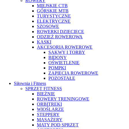
ROWERY
MIEJSKIE CTB
GÓRSKIE MTB
TURYSTYCZNE
ELEKTRYCZNE
SZOSOWE
ROWERKI DZIECIĘCE
ODZIEŻ ROWEROWA
KASKI
AKCESORIA ROWEROWE
SAKWY I TORBY
BIDONY
OŚWIETLENIE
POMPKI
ZAPIĘCIA ROWEROWE
POZOSTAŁE
Siłownia i Fitness
SPRZĘT FITNESS
BIEŻNIE
ROWERY TRENINGOWE
ORBITREKI
WIOŚLARZE
STEPPERY
MASAŻERY
MATY POD SPRZĘT