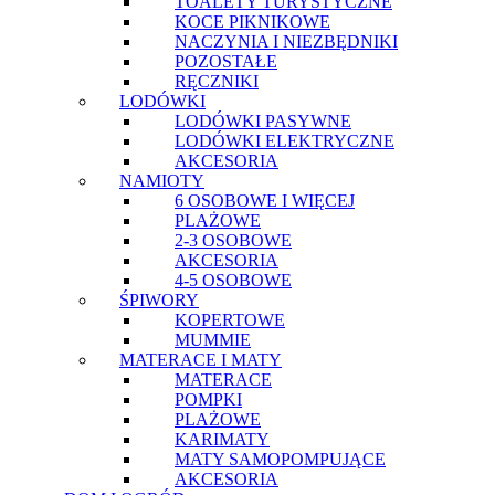
TOALETY TURYSTYCZNE
KOCE PIKNIKOWE
NACZYNIA I NIEZBĘDNIKI
POZOSTAŁE
RĘCZNIKI
LODÓWKI
LODÓWKI PASYWNE
LODÓWKI ELEKTRYCZNE
AKCESORIA
NAMIOTY
6 OSOBOWE I WIĘCEJ
PLAŻOWE
2-3 OSOBOWE
AKCESORIA
4-5 OSOBOWE
ŚPIWORY
KOPERTOWE
MUMMIE
MATERACE I MATY
MATERACE
POMPKI
PLAŻOWE
KARIMATY
MATY SAMOPOMPUJĄCE
AKCESORIA