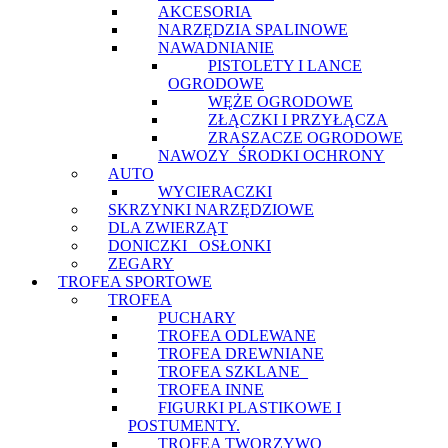
AKCESORIA
NARZĘDZIA SPALINOWE
NAWADNIANIE
PISTOLETY I LANCE
OGRODOWE
WĘŻE OGRODOWE
ZŁĄCZKI I PRZYŁĄCZA
ZRASZACZE OGRODOWE
NAWOZY_ŚRODKI OCHRONY
AUTO
WYCIERACZKI
SKRZYNKI NARZĘDZIOWE
DLA ZWIERZĄT
DONICZKI_ OSŁONKI
ZEGARY
TROFEA SPORTOWE
TROFEA
PUCHARY
TROFEA ODLEWANE
TROFEA DREWNIANE
TROFEA SZKLANE_
TROFEA INNE
FIGURKI PLASTIKOWE I
POSTUMENTY.
TROFEA TWORZYWO