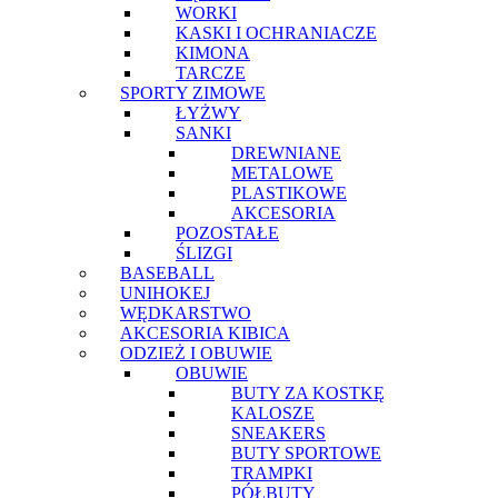
WORKI
KASKI I OCHRANIACZE
KIMONA
TARCZE
SPORTY ZIMOWE
ŁYŻWY
SANKI
DREWNIANE
METALOWE
PLASTIKOWE
AKCESORIA
POZOSTAŁE
ŚLIZGI
BASEBALL
UNIHOKEJ
WĘDKARSTWO
AKCESORIA KIBICA
ODZIEŻ I OBUWIE
OBUWIE
BUTY ZA KOSTKĘ
KALOSZE
SNEAKERS
BUTY SPORTOWE
TRAMPKI
PÓŁBUTY