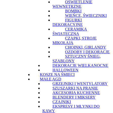
OŚWIETLENIE
WEWNĘTRZNE
BOMBKI
WIEŃCE, ŚWIECZNIKI
FIGURKI
DEKORACYJNE
CERAMIKA
ŚWIĄTECZNA
CZAPKI, STROJE
MIKOŁAJA
CHOINKI, GIRLANDY
OZDOBY I DEKORACJE
SZTUCZNY ŚNIEG,
SZABLONY
DEKORACJE WIELKANOCNE
HALLOWEEN
KOSZE NA ŚMIECI
MAŁE AGD
GRZEJNIKI I WENTYLATORY
SZUSZARKI NA PRANIE
AKCESORIA KUCHENNE
BLENDERY I MIKSERY
CZAJNIKI
EKSPRESY I MŁYNKI DO
KAWY