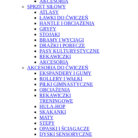
AKCESORIA
SPRZĘT SIŁOWY
ATLASY
ŁAWKI DO ĆWICZEŃ
HANTLE I OBCIĄŻENIA
GRYFY
STOJAKI
BRAMY I WYCIĄGI
DRĄŻKI I PORĘCZE
PASY KULTURYSTYCZNE
RĘKAWICZKI
AKCESORIA
AKCESORIA DO ĆWICZEŃ
EKSPANDERY I GUMY
ROLLERY I WAŁKI
PIŁKI GIMNASTYCZNE
OBCIĄŻENIA
RĘKAWICZKI
TRENINGOWE
HULA-HOP
SKAKANKI
MATY
STEPY
OPASKI I ŚCIĄGACZE
DYSKI SENSORYCZNE