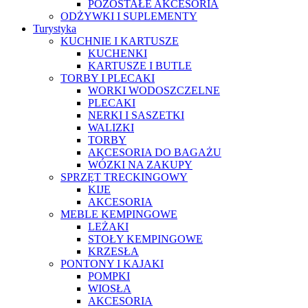
POZOSTAŁE AKCESORIA
ODŻYWKI I SUPLEMENTY
Turystyka
KUCHNIE I KARTUSZE
KUCHENKI
KARTUSZE I BUTLE
TORBY I PLECAKI
WORKI WODOSZCZELNE
PLECAKI
NERKI I SASZETKI
WALIZKI
TORBY
AKCESORIA DO BAGAŻU
WÓZKI NA ZAKUPY
SPRZĘT TRECKINGOWY
KIJE
AKCESORIA
MEBLE KEMPINGOWE
LEŻAKI
STOŁY KEMPINGOWE
KRZESŁA
PONTONY I KAJAKI
POMPKI
WIOSŁA
AKCESORIA