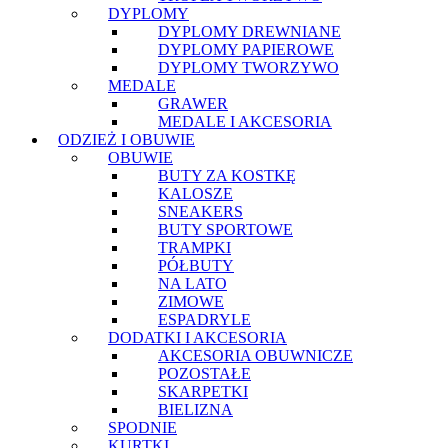
DYPLOMY
DYPLOMY DREWNIANE
DYPLOMY PAPIEROWE
DYPLOMY TWORZYWO
MEDALE
GRAWER
MEDALE I AKCESORIA
ODZIEŻ I OBUWIE
OBUWIE
BUTY ZA KOSTKĘ
KALOSZE
SNEAKERS
BUTY SPORTOWE
TRAMPKI
PÓŁBUTY
NA LATO
ZIMOWE
ESPADRYLE
DODATKI I AKCESORIA
AKCESORIA OBUWNICZE
POZOSTAŁE
SKARPETKI
BIELIZNA
SPODNIE
KURTKI