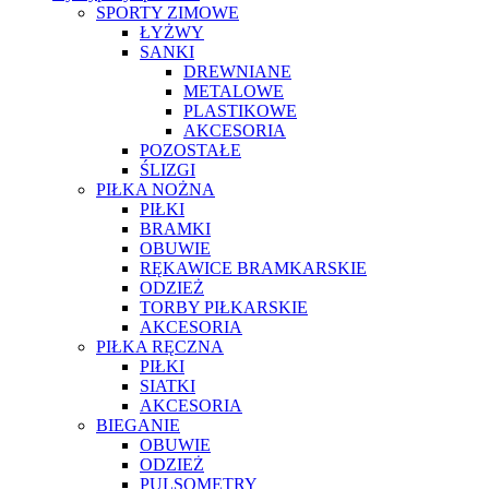
SPORTY ZIMOWE
ŁYŻWY
SANKI
DREWNIANE
METALOWE
PLASTIKOWE
AKCESORIA
POZOSTAŁE
ŚLIZGI
PIŁKA NOŻNA
PIŁKI
BRAMKI
OBUWIE
RĘKAWICE BRAMKARSKIE
ODZIEŻ
TORBY PIŁKARSKIE
AKCESORIA
PIŁKA RĘCZNA
PIŁKI
SIATKI
AKCESORIA
BIEGANIE
OBUWIE
ODZIEŻ
PULSOMETRY