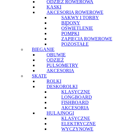
ODZIEŻ ROWEROWA
KASKI
AKCESORIA ROWEROWE
SAKWY I TORBY
BIDONY
OŚWIETLENIE
POMPKI
ZAPIĘCIA ROWEROWE
POZOSTAŁE
BIEGANIE
OBUWIE
ODZIEŻ
PULSOMETRY
AKCESORIA
SKATE
ROLKI
DESKOROLKI
KLASYCZNE
LONGBOARD
FISHBOARD
AKCESORIA
HULAJNOGI
KLASYCZNE
ELEKTRYCZNE
WYCZYNOWE