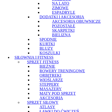
NA LATO
ZIMOWE
ESPADRYLE
DODATKI I AKCESORIA
AKCESORIA OBUWNICZE
POZOSTAŁE
SKARPETKI
BIELIZNA
SPODNIE
KURTKI
BLUZY
KOSZULKI
SIŁOWNIA I FITNESS
SPRZĘT FITNESS
BIEŻNIE
ROWERY TRENINGOWE
ORBITREKI
WIOŚLARZE
STEPPERY
MASAŻERY
MATY POD SPRZĘT
AKCESORIA
SPRZĘT SIŁOWY
ATLASY
ŁAWKI DO ĆWICZEŃ