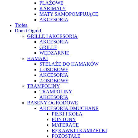
PLAŻOWE
KARIMATY
MATY SAMOPOMPUJĄCE
AKCESORIA
Trofea
Dom i Ogród
GRILLE I AKCESORIA
AKCESORIA
GRILLE
WĘDZARNIE
HAMAKI
STELAŻE DO HAMAKÓW
1-OSOBOWE
AKCESORIA
2-OSOBOWE
TRAMPOLINY
TRAMPOLINY
AKCESORIA
BASENY OGRODOWE
AKCESORIA DMUCHANE
PIŁKI I KOŁA
PONTONY
MATERACE
RĘKAWKI I KAMIZELKI
POZOSTAŁE