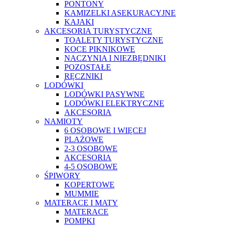
PONTONY
KAMIZELKI ASEKURACYJNE
KAJAKI
AKCESORIA TURYSTYCZNE
TOALETY TURYSTYCZNE
KOCE PIKNIKOWE
NACZYNIA I NIEZBĘDNIKI
POZOSTAŁE
RĘCZNIKI
LODÓWKI
LODÓWKI PASYWNE
LODÓWKI ELEKTRYCZNE
AKCESORIA
NAMIOTY
6 OSOBOWE I WIĘCEJ
PLAŻOWE
2-3 OSOBOWE
AKCESORIA
4-5 OSOBOWE
ŚPIWORY
KOPERTOWE
MUMMIE
MATERACE I MATY
MATERACE
POMPKI