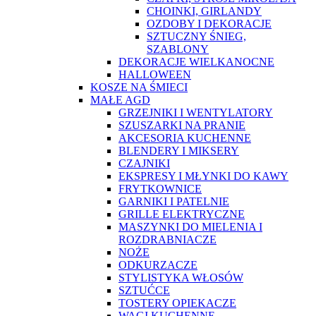
CHOINKI, GIRLANDY
OZDOBY I DEKORACJE
SZTUCZNY ŚNIEG,
SZABLONY
DEKORACJE WIELKANOCNE
HALLOWEEN
KOSZE NA ŚMIECI
MAŁE AGD
GRZEJNIKI I WENTYLATORY
SZUSZARKI NA PRANIE
AKCESORIA KUCHENNE
BLENDERY I MIKSERY
CZAJNIKI
EKSPRESY I MŁYNKI DO KAWY
FRYTKOWNICE
GARNIKI I PATELNIE
GRILLE ELEKTRYCZNE
MASZYNKI DO MIELENIA I
ROZDRABNIACZE
NOŻE
ODKURZACZE
STYLISTYKA WŁOSÓW
SZTUĆCE
TOSTERY OPIEKACZE
WAGI KUCHENNE