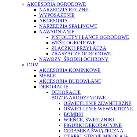
AKCESORIA OGRODOWE
NARZĘDZIA RĘCZNE
WYPOSAŻENIE
AKCESORIA
NARZĘDZIA SPALINOWE
NAWADNIANIE
PISTOLETY I LANCE OGRODOWE
WĘŻE OGRODOWE
ZŁĄCZKI I PRZYŁĄCZA
ZRASZACZE OGRODOWE
NAWOZY_ŚRODKI OCHRONY
DOM
AKCESORIA KOMINKOWE
MEBLE
AKCESORIA BUDOWLANE
DEKORACJE
DEKORACJE
BOŻONARODZENIOWE
OŚWIETLENIE ZEWNĘTRZNE
OŚWIETLENIE WEWNĘTRZNE
BOMBKI
WIEŃCE, ŚWIECZNIKI
FIGURKI DEKORACYJNE
CERAMIKA ŚWIĄTECZNA
CZAPKI, STROJE MIKOŁAJA