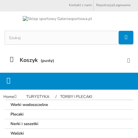
Kontakt z nami
Rejestracja/Logowanie
Koszyk
(pusty)
Home
TURYSTYKA
TORBY I PLECAKI
worki wodoszczelne
plecaki
nerki i saszetki
walizki