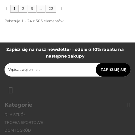
1
2
3
...
22
Pokazuje 1 - 24 z 506 elementów
Zapisz się na nasz newsletter i odbierz 10% rabatu na
następne zakupy
ZAPISUJĘ SIĘ
Kategorie
DLA SZKÓŁ
TROFEA SPORTOWE
DOM I OGRÓD