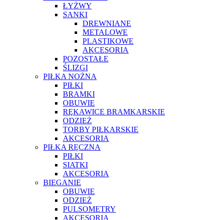
ŁYŻWY
SANKI
DREWNIANE
METALOWE
PLASTIKOWE
AKCESORIA
POZOSTAŁE
ŚLIZGI
PIŁKA NOŻNA
PIŁKI
BRAMKI
OBUWIE
RĘKAWICE BRAMKARSKIE
ODZIEŻ
TORBY PIŁKARSKIE
AKCESORIA
PIŁKA RĘCZNA
PIŁKI
SIATKI
AKCESORIA
BIEGANIE
OBUWIE
ODZIEŻ
PULSOMETRY
AKCESORIA