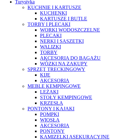
Turystyka
KUCHNIE I KARTUSZE
KUCHENKI
KARTUSZE I BUTLE
TORBY I PLECAKI
WORKI WODOSZCZELNE
PLECAKI
NERKI I SASZETKI
WALIZKI
TORBY
AKCESORIA DO BAGAŻU
WÓZKI NA ZAKUPY
SPRZĘT TRECKINGOWY
KIJE
AKCESORIA
MEBLE KEMPINGOWE
LEŻAKI
STOŁY KEMPINGOWE
KRZESŁA
PONTONY I KAJAKI
POMPKI
WIOSŁA
AKCESORIA
PONTONY
KAMIZELKI ASEKURACYJNE