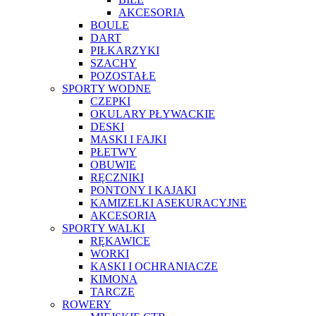
AKCESORIA
BOULE
DART
PIŁKARZYKI
SZACHY
POZOSTAŁE
SPORTY WODNE
CZEPKI
OKULARY PŁYWACKIE
DESKI
MASKI I FAJKI
PŁETWY
OBUWIE
RĘCZNIKI
PONTONY I KAJAKI
KAMIZELKI ASEKURACYJNE
AKCESORIA
SPORTY WALKI
RĘKAWICE
WORKI
KASKI I OCHRANIACZE
KIMONA
TARCZE
ROWERY