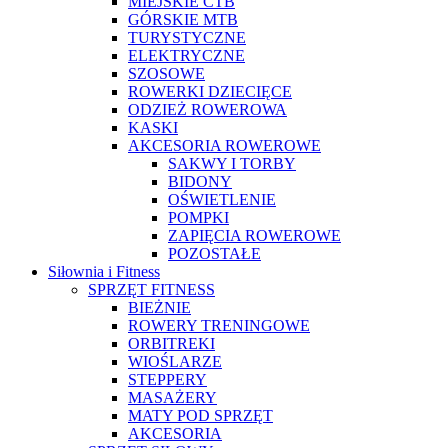
MIEJSKIE CTB
GÓRSKIE MTB
TURYSTYCZNE
ELEKTRYCZNE
SZOSOWE
ROWERKI DZIECIĘCE
ODZIEŻ ROWEROWA
KASKI
AKCESORIA ROWEROWE
SAKWY I TORBY
BIDONY
OŚWIETLENIE
POMPKI
ZAPIĘCIA ROWEROWE
POZOSTAŁE
Siłownia i Fitness
SPRZĘT FITNESS
BIEŻNIE
ROWERY TRENINGOWE
ORBITREKI
WIOŚLARZE
STEPPERY
MASAŻERY
MATY POD SPRZĘT
AKCESORIA