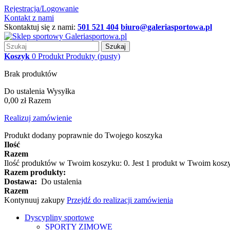
Rejestracja/Logowanie
Kontakt z nami
Skontaktuj się z nami:
501 521 404
biuro@galeriasportowa.pl
Szukaj
Koszyk
0
Produkt
Produkty
(pusty)
Brak produktów
Do ustalenia
Wysyłka
0,00 zł
Razem
Realizuj zamówienie
Produkt dodany poprawnie do Twojego koszyka
Ilość
Razem
Ilość produktów w Twoim koszyku:
0
.
Jest 1 produkt w Twoim kosz
Razem produkty:
Dostawa:
Do ustalenia
Razem
Kontynuuj zakupy
Przejdź do realizacji zamówienia
Dyscypliny sportowe
SPORTY ZIMOWE