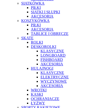
SIATKÓWKA
PIŁKI
SIATKI I SŁUPKI
AKCESORIA
KOSZYKÓWKA
PIŁKI
AKCESORIA
TABLICE I OBRĘCZE
SKATE
ROLKI
DESKOROLKI
KLASYCZNE
LONGBOARD
FISHBOARD
AKCESORIA
HULAJNOGI
KLASYCZNE
ELEKTRYCZNE
WYCZYNOWE
AKCESORIA
WROTKI
KASKI
OCHRANIACZE
ŁYŻWY
SPORTY RAKIETOWE