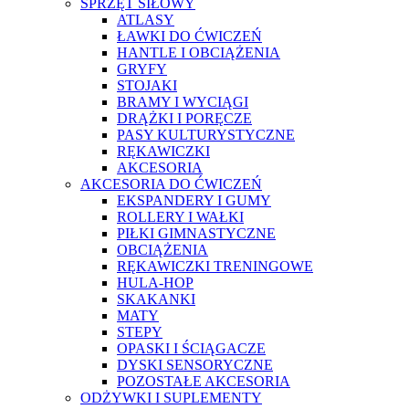
SPRZĘT SIŁOWY
ATLASY
ŁAWKI DO ĆWICZEŃ
HANTLE I OBCIĄŻENIA
GRYFY
STOJAKI
BRAMY I WYCIĄGI
DRĄŻKI I PORĘCZE
PASY KULTURYSTYCZNE
RĘKAWICZKI
AKCESORIA
AKCESORIA DO ĆWICZEŃ
EKSPANDERY I GUMY
ROLLERY I WAŁKI
PIŁKI GIMNASTYCZNE
OBCIĄŻENIA
RĘKAWICZKI TRENINGOWE
HULA-HOP
SKAKANKI
MATY
STEPY
OPASKI I ŚCIĄGACZE
DYSKI SENSORYCZNE
POZOSTAŁE AKCESORIA
ODŻYWKI I SUPLEMENTY