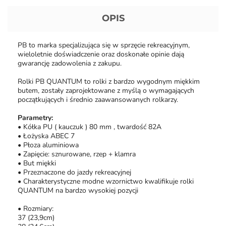
OPIS
PB to marka specjalizująca się w sprzęcie rekreacyjnym,
wieloletnie doświadczenie oraz doskonałe opinie dają
gwarancję zadowolenia z zakupu.
Rolki PB QUANTUM to rolki z bardzo wygodnym miękkim
butem, zostały zaprojektowane z myślą o wymagających
początkujących i średnio zaawansowanych rolkarzy.
Parametry:
• Kółka PU ( kauczuk ) 80 mm , twardość 82A
• Łożyska ABEC 7
• Płoza aluminiowa
• Zapięcie: sznurowane, rzep + klamra
• But miękki
• Przeznaczone do jazdy rekreacyjnej
• Charakterystyczne modne wzornictwo kwalifikuje rolki
QUANTUM na bardzo wysokiej pozycji
• Rozmiary:
37 (23,9cm)