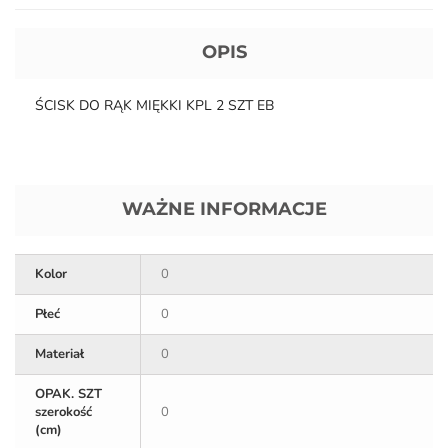
OPIS
ŚCISK DO RĄK MIĘKKI KPL 2 SZT EB
WAŻNE INFORMACJE
Kolor
0
Płeć
0
Materiał
0
OPAK. SZT
szerokość
0
(cm)