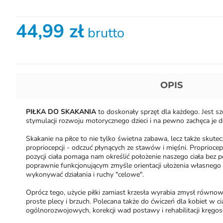
44,99 zł
brutto
OPIS
PIŁKA DO SKAKANIA
to doskonały sprzęt dla każdego. Jest 
stymulacji rozwoju motorycznego dzieci i na pewno zachęca je 
Skakanie na piłce to nie tylko świetna zabawa, lecz także skute
propriocepcji - odczuć płynących ze stawów i mięśni. Proprioc
pozycji ciała pomaga nam określić położenie naszego ciała bez
poprawnie funkcjonującym zmyśle orientacji ułożenia własnego 
wykonywać działania i ruchy "celowe".
Oprócz tego, użycie piłki zamiast krzesła wyrabia zmysł równo
proste plecy i brzuch. Polecana także do ćwiczeń dla kobiet w ci
ogólnorozwojowych, korekcji wad postawy i rehabilitacji kręgosł