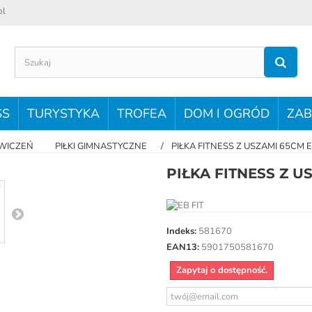
pl
SS
TURYSTYKA
TROFEA
DOM I OGRÓD
ZAB
WICZEŃ
PIŁKI GIMNASTYCZNE
PIŁKA FITNESS Z USZAMI 65CM E
PIŁKA FITNESS Z U
Indeks:
581670
EAN13:
5901750581670
Zapytaj o dostępność.