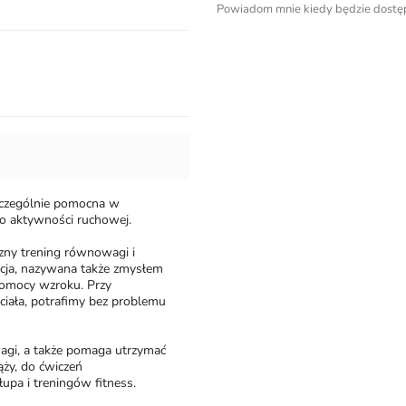
Powiadom mnie kiedy będzie dostę
szczególnie pomocna w
do aktywności ruchowej.
czny trening równowagi i
epcja, nazywana także zmysłem
 pomocy wzroku. Przy
ciała, potrafimy bez problemu
wagi, a także pomaga utrzymać
ąży, do ćwiczeń
upa i treningów fitness.