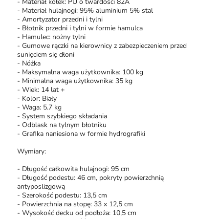
- Materiał kółek: PU o twardości 82A
- Materiał hulajnogi: 95% aluminium 5% stal
- Amortyzator przedni i tylni
- Błotnik przedni i tylni w formie hamulca
- Hamulec: nożny tylni
- Gumowe rączki na kierownicy z zabezpieczeniem przed
sunięciem się dłoni
- Nóżka
- Maksymalna waga użytkownika: 100 kg
- Minimalna waga użytkownika: 35 kg
- Wiek: 14 lat +
- Kolor: Biały
- Waga: 5.7 kg
- System szybkiego składania
- Odblask na tylnym błotniku
- Grafika naniesiona w formie hydrografiki
Wymiary:
- Długość całkowita hulajnogi: 95 cm
- Długość podestu: 46 cm, pokryty powierzchnią
antyposlizgową
- Szerokość podestu: 13,5 cm
- Powierzchnia na stopę: 33 x 12,5 cm
- Wysokość decku od podłoża: 10,5 cm