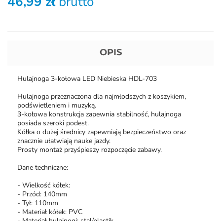
46,99 zł
brutto
OPIS
Hulajnoga 3-kołowa LED Niebieska HDL-703
Hulajnoga przeznaczona dla najmłodszych z koszykiem,
podświetleniem i muzyką.
3-kołowa konstrukcja zapewnia stabilność, hulajnoga
posiada szeroki podest.
Kółka o dużej średnicy zapewniają bezpieczeństwo oraz
znacznie ułatwiają nauke jazdy.
Prosty montaż przyśpieszy rozpoczęcie zabawy.
Dane techniczne:
- Wielkość kółek:
- Przód: 140mm
- Tył: 110mm
- Materiał kółek: PVC
- Materiał hulajnogi: stal/plastik