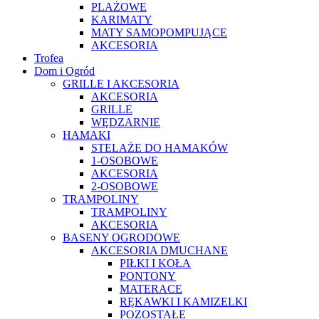
PLAŻOWE
KARIMATY
MATY SAMOPOMPUJĄCE
AKCESORIA
Trofea
Dom i Ogród
GRILLE I AKCESORIA
AKCESORIA
GRILLE
WĘDZARNIE
HAMAKI
STELAŻE DO HAMAKÓW
1-OSOBOWE
AKCESORIA
2-OSOBOWE
TRAMPOLINY
TRAMPOLINY
AKCESORIA
BASENY OGRODOWE
AKCESORIA DMUCHANE
PIŁKI I KOŁA
PONTONY
MATERACE
RĘKAWKI I KAMIZELKI
POZOSTAŁE