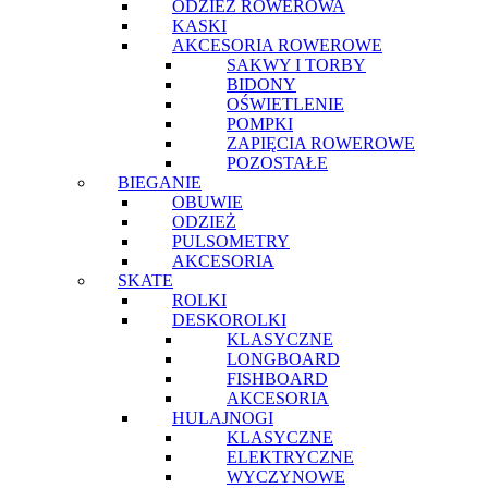
ODZIEŻ ROWEROWA
KASKI
AKCESORIA ROWEROWE
SAKWY I TORBY
BIDONY
OŚWIETLENIE
POMPKI
ZAPIĘCIA ROWEROWE
POZOSTAŁE
BIEGANIE
OBUWIE
ODZIEŻ
PULSOMETRY
AKCESORIA
SKATE
ROLKI
DESKOROLKI
KLASYCZNE
LONGBOARD
FISHBOARD
AKCESORIA
HULAJNOGI
KLASYCZNE
ELEKTRYCZNE
WYCZYNOWE