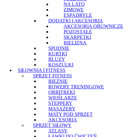
NA LATO
ZIMOWE
ESPADRYLE
DODATKI I AKCESORIA
AKCESORIA OBUWNICZE
POZOSTAŁE
SKARPETKI
BIELIZNA
SPODNIE
KURTKI
BLUZY
KOSZULKI
SIŁOWNIA I FITNESS
SPRZĘT FITNESS
BIEŻNIE
ROWERY TRENINGOWE
ORBITREKI
WIOŚLARZE
STEPPERY
MASAŻERY
MATY POD SPRZĘT
AKCESORIA
SPRZĘT SIŁOWY
ATLASY
ŁAWKI DO ĆWICZEŃ