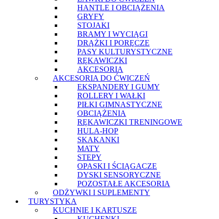
HANTLE I OBCIĄŻENIA
GRYFY
STOJAKI
BRAMY I WYCIĄGI
DRĄŻKI I PORĘCZE
PASY KULTURYSTYCZNE
RĘKAWICZKI
AKCESORIA
AKCESORIA DO ĆWICZEŃ
EKSPANDERY I GUMY
ROLLERY I WAŁKI
PIŁKI GIMNASTYCZNE
OBCIĄŻENIA
RĘKAWICZKI TRENINGOWE
HULA-HOP
SKAKANKI
MATY
STEPY
OPASKI I ŚCIĄGACZE
DYSKI SENSORYCZNE
POZOSTAŁE AKCESORIA
ODŻYWKI I SUPLEMENTY
TURYSTYKA
KUCHNIE I KARTUSZE
KUCHENKI