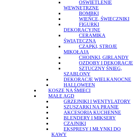
OŚWIETLENIE
WEWNĘTRZNE
BOMBKI
WIEŃCE, ŚWIECZNIKI
FIGURKI
DEKORACYJNE
CERAMIKA
ŚWIĄTECZNA
CZAPKI, STROJE
MIKOŁAJA
CHOINKI, GIRLANDY
OZDOBY I DEKORACJE
SZTUCZNY ŚNIEG,
SZABLONY
DEKORACJE WIELKANOCNE
HALLOWEEN
KOSZE NA ŚMIECI
MAŁE AGD
GRZEJNIKI I WENTYLATORY
SZUSZARKI NA PRANIE
AKCESORIA KUCHENNE
BLENDERY I MIKSERY
CZAJNIKI
EKSPRESY I MŁYNKI DO
KAWY