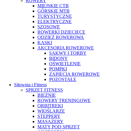
ROWERY
MIEJSKIE CTB
GÓRSKIE MTB
TURYSTYCZNE
ELEKTRYCZNE
SZOSOWE
ROWERKI DZIECIĘCE
ODZIEŻ ROWEROWA
KASKI
AKCESORIA ROWEROWE
SAKWY I TORBY
BIDONY
OŚWIETLENIE
POMPKI
ZAPIĘCIA ROWEROWE
POZOSTAŁE
Siłownia i Fitness
SPRZĘT FITNESS
BIEŻNIE
ROWERY TRENINGOWE
ORBITREKI
WIOŚLARZE
STEPPERY
MASAŻERY
MATY POD SPRZĘT