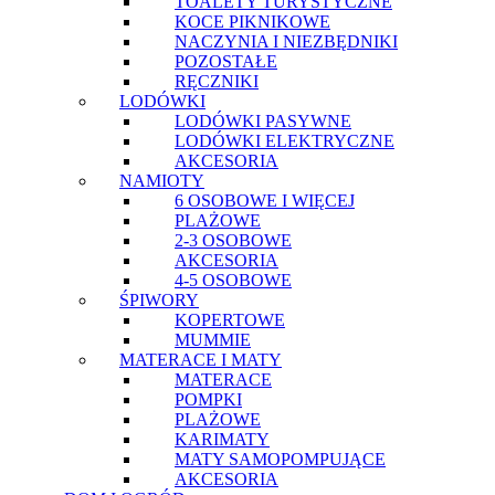
TOALETY TURYSTYCZNE
KOCE PIKNIKOWE
NACZYNIA I NIEZBĘDNIKI
POZOSTAŁE
RĘCZNIKI
LODÓWKI
LODÓWKI PASYWNE
LODÓWKI ELEKTRYCZNE
AKCESORIA
NAMIOTY
6 OSOBOWE I WIĘCEJ
PLAŻOWE
2-3 OSOBOWE
AKCESORIA
4-5 OSOBOWE
ŚPIWORY
KOPERTOWE
MUMMIE
MATERACE I MATY
MATERACE
POMPKI
PLAŻOWE
KARIMATY
MATY SAMOPOMPUJĄCE
AKCESORIA