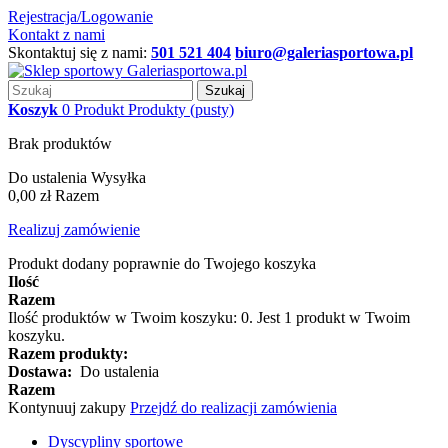
Rejestracja/Logowanie
Kontakt z nami
Skontaktuj się z nami:
501 521 404
biuro@galeriasportowa.pl
Szukaj
Koszyk
0
Produkt
Produkty
(pusty)
Brak produktów
Do ustalenia
Wysyłka
0,00 zł
Razem
Realizuj zamówienie
Produkt dodany poprawnie do Twojego koszyka
Ilość
Razem
Ilość produktów w Twoim koszyku:
0
.
Jest 1 produkt w Twoim
koszyku.
Razem produkty:
Dostawa:
Do ustalenia
Razem
Kontynuuj zakupy
Przejdź do realizacji zamówienia
Dyscypliny sportowe