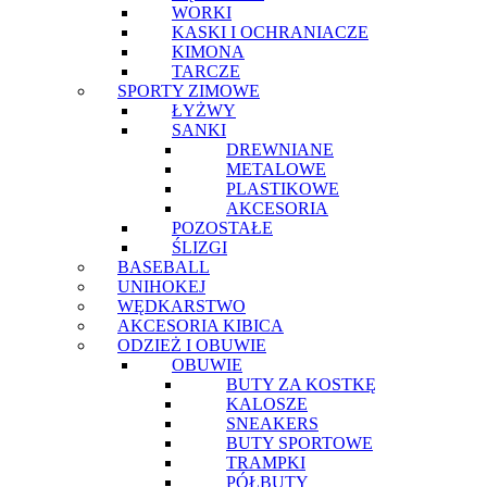
WORKI
KASKI I OCHRANIACZE
KIMONA
TARCZE
SPORTY ZIMOWE
ŁYŻWY
SANKI
DREWNIANE
METALOWE
PLASTIKOWE
AKCESORIA
POZOSTAŁE
ŚLIZGI
BASEBALL
UNIHOKEJ
WĘDKARSTWO
AKCESORIA KIBICA
ODZIEŻ I OBUWIE
OBUWIE
BUTY ZA KOSTKĘ
KALOSZE
SNEAKERS
BUTY SPORTOWE
TRAMPKI
PÓŁBUTY