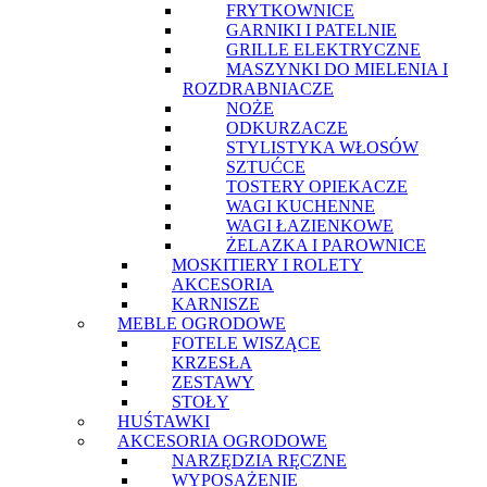
FRYTKOWNICE
GARNIKI I PATELNIE
GRILLE ELEKTRYCZNE
MASZYNKI DO MIELENIA I
ROZDRABNIACZE
NOŻE
ODKURZACZE
STYLISTYKA WŁOSÓW
SZTUĆCE
TOSTERY OPIEKACZE
WAGI KUCHENNE
WAGI ŁAZIENKOWE
ŻELAZKA I PAROWNICE
MOSKITIERY I ROLETY
AKCESORIA
KARNISZE
MEBLE OGRODOWE
FOTELE WISZĄCE
KRZESŁA
ZESTAWY
STOŁY
HUŚTAWKI
AKCESORIA OGRODOWE
NARZĘDZIA RĘCZNE
WYPOSAŻENIE