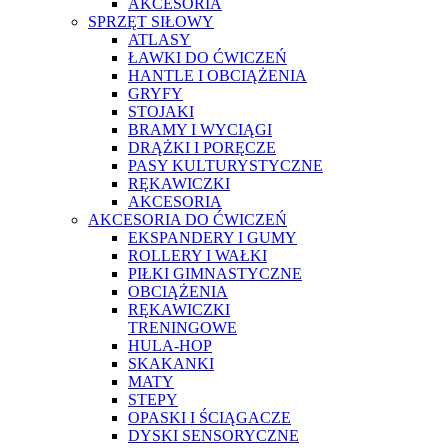
AKCESORIA
SPRZĘT SIŁOWY
ATLASY
ŁAWKI DO ĆWICZEŃ
HANTLE I OBCIĄŻENIA
GRYFY
STOJAKI
BRAMY I WYCIĄGI
DRĄŻKI I PORĘCZE
PASY KULTURYSTYCZNE
RĘKAWICZKI
AKCESORIA
AKCESORIA DO ĆWICZEŃ
EKSPANDERY I GUMY
ROLLERY I WAŁKI
PIŁKI GIMNASTYCZNE
OBCIĄŻENIA
RĘKAWICZKI
TRENINGOWE
HULA-HOP
SKAKANKI
MATY
STEPY
OPASKI I ŚCIĄGACZE
DYSKI SENSORYCZNE