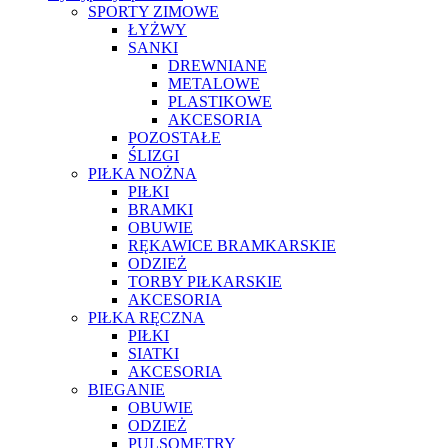
SPORTY ZIMOWE
ŁYŻWY
SANKI
DREWNIANE
METALOWE
PLASTIKOWE
AKCESORIA
POZOSTAŁE
ŚLIZGI
PIŁKA NOŻNA
PIŁKI
BRAMKI
OBUWIE
RĘKAWICE BRAMKARSKIE
ODZIEŻ
TORBY PIŁKARSKIE
AKCESORIA
PIŁKA RĘCZNA
PIŁKI
SIATKI
AKCESORIA
BIEGANIE
OBUWIE
ODZIEŻ
PULSOMETRY