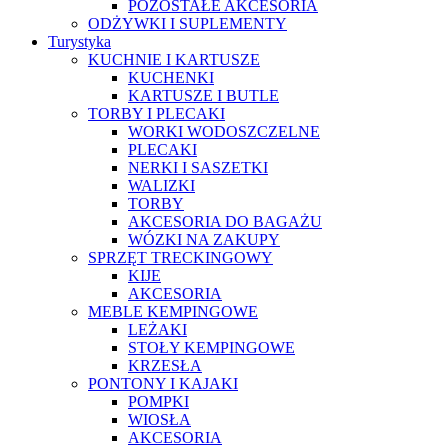
POZOSTAŁE AKCESORIA
ODŻYWKI I SUPLEMENTY
Turystyka
KUCHNIE I KARTUSZE
KUCHENKI
KARTUSZE I BUTLE
TORBY I PLECAKI
WORKI WODOSZCZELNE
PLECAKI
NERKI I SASZETKI
WALIZKI
TORBY
AKCESORIA DO BAGAŻU
WÓZKI NA ZAKUPY
SPRZĘT TRECKINGOWY
KIJE
AKCESORIA
MEBLE KEMPINGOWE
LEŻAKI
STOŁY KEMPINGOWE
KRZESŁA
PONTONY I KAJAKI
POMPKI
WIOSŁA
AKCESORIA