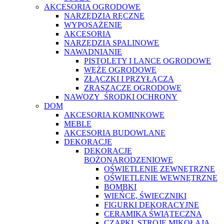
AKCESORIA OGRODOWE
NARZĘDZIA RĘCZNE
WYPOSAŻENIE
AKCESORIA
NARZĘDZIA SPALINOWE
NAWADNIANIE
PISTOLETY I LANCE OGRODOWE
WĘŻE OGRODOWE
ZŁĄCZKI I PRZYŁĄCZA
ZRASZACZE OGRODOWE
NAWOZY_ŚRODKI OCHRONY
DOM
AKCESORIA KOMINKOWE
MEBLE
AKCESORIA BUDOWLANE
DEKORACJE
DEKORACJE
BOŻONARODZENIOWE
OŚWIETLENIE ZEWNĘTRZNE
OŚWIETLENIE WEWNĘTRZNE
BOMBKI
WIEŃCE, ŚWIECZNIKI
FIGURKI DEKORACYJNE
CERAMIKA ŚWIĄTECZNA
CZAPKI, STROJE MIKOŁAJA