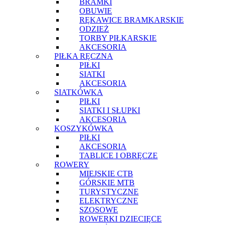
BRAMKI
OBUWIE
RĘKAWICE BRAMKARSKIE
ODZIEŻ
TORBY PIŁKARSKIE
AKCESORIA
PIŁKA RĘCZNA
PIŁKI
SIATKI
AKCESORIA
SIATKÓWKA
PIŁKI
SIATKI I SŁUPKI
AKCESORIA
KOSZYKÓWKA
PIŁKI
AKCESORIA
TABLICE I OBRĘCZE
ROWERY
MIEJSKIE CTB
GÓRSKIE MTB
TURYSTYCZNE
ELEKTRYCZNE
SZOSOWE
ROWERKI DZIECIĘCE