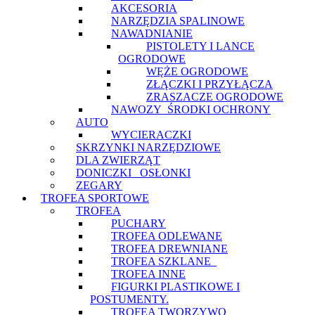
AKCESORIA
NARZĘDZIA SPALINOWE
NAWADNIANIE
PISTOLETY I LANCE
OGRODOWE
WĘŻE OGRODOWE
ZŁĄCZKI I PRZYŁĄCZA
ZRASZACZE OGRODOWE
NAWOZY_ŚRODKI OCHRONY
AUTO
WYCIERACZKI
SKRZYNKI NARZĘDZIOWE
DLA ZWIERZĄT
DONICZKI_ OSŁONKI
ZEGARY
TROFEA SPORTOWE
TROFEA
PUCHARY
TROFEA ODLEWANE
TROFEA DREWNIANE
TROFEA SZKLANE_
TROFEA INNE
FIGURKI PLASTIKOWE I
POSTUMENTY.
TROFEA TWORZYWO