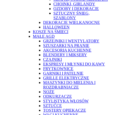
CHOINKI, GIRLANDY
OZDOBY I DEKORACJE
SZTUCZNY ŚNIEG,
SZABLONY
DEKORACJE WIELKANOCNE
HALLOWEEN
KOSZE NA ŚMIECI
MAŁE AGD
GRZEJNIKI I WENTYLATORY
SZUSZARKI NA PRANIE
AKCESORIA KUCHENNE
BLENDERY I MIKSERY
CZAJNIKI
EKSPRESY I MŁYNKI DO KAWY
FRYTKOWNICE
GARNIKI I PATELNIE
GRILLE ELEKTRYCZNE
MASZYNKI DO MIELENIA I
ROZDRABNIACZE
NOŻE
ODKURZACZE
STYLISTYKA WŁOSÓW
SZTUĆCE
TOSTERY OPIEKACZE
WAGI KUCHENNE