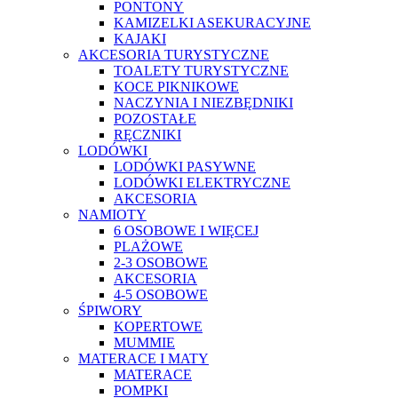
PONTONY
KAMIZELKI ASEKURACYJNE
KAJAKI
AKCESORIA TURYSTYCZNE
TOALETY TURYSTYCZNE
KOCE PIKNIKOWE
NACZYNIA I NIEZBĘDNIKI
POZOSTAŁE
RĘCZNIKI
LODÓWKI
LODÓWKI PASYWNE
LODÓWKI ELEKTRYCZNE
AKCESORIA
NAMIOTY
6 OSOBOWE I WIĘCEJ
PLAŻOWE
2-3 OSOBOWE
AKCESORIA
4-5 OSOBOWE
ŚPIWORY
KOPERTOWE
MUMMIE
MATERACE I MATY
MATERACE
POMPKI