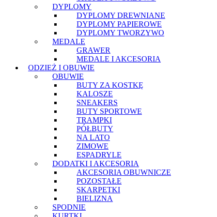
DYPLOMY
DYPLOMY DREWNIANE
DYPLOMY PAPIEROWE
DYPLOMY TWORZYWO
MEDALE
GRAWER
MEDALE I AKCESORIA
ODZIEŻ I OBUWIE
OBUWIE
BUTY ZA KOSTKĘ
KALOSZE
SNEAKERS
BUTY SPORTOWE
TRAMPKI
PÓŁBUTY
NA LATO
ZIMOWE
ESPADRYLE
DODATKI I AKCESORIA
AKCESORIA OBUWNICZE
POZOSTAŁE
SKARPETKI
BIELIZNA
SPODNIE
KURTKI