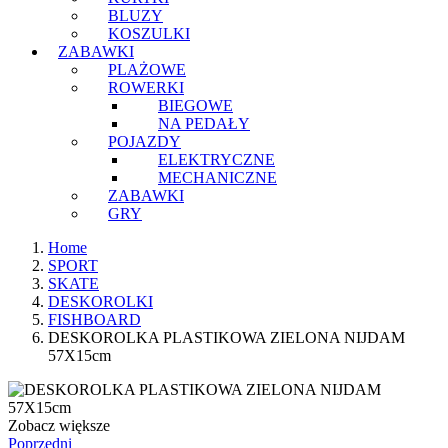
BLUZY
KOSZULKI
ZABAWKI
PLAŻOWE
ROWERKI
BIEGOWE
NA PEDAŁY
POJAZDY
ELEKTRYCZNE
MECHANICZNE
ZABAWKI
GRY
Home
SPORT
SKATE
DESKOROLKI
FISHBOARD
DESKOROLKA PLASTIKOWA ZIELONA NIJDAM
57X15cm
Zobacz większe
Poprzedni