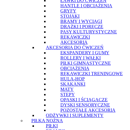
ŁAWKI DO ĆWICZEŃ
HANTLE I OBCIĄŻENIA
GRYFY
STOJAKI
BRAMY I WYCIĄGI
DRĄŻKI I PORĘCZE
PASY KULTURYSTYCZNE
RĘKAWICZKI
AKCESORIA
AKCESORIA DO ĆWICZEŃ
EKSPANDERY I GUMY
ROLLERY I WAŁKI
PIŁKI GIMNASTYCZNE
OBCIĄŻENIA
RĘKAWICZKI TRENINGOWE
HULA-HOP
SKAKANKI
MATY
STEPY
OPASKI I ŚCIĄGACZE
DYSKI SENSORYCZNE
POZOSTAŁE AKCESORIA
ODŻYWKI I SUPLEMENTY
PIŁKA NOŻNA
PIŁKI