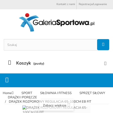
Kontakt z nami
Rejestracja/Logowanie
Koszyk
(pusty)
Home
SPORT
SIŁOWNIA I FITNESS
SPRZĘT SIŁOWY
DRĄŻKI I PORĘCZE
DRĄŻEK ROZPOROWY REGULACJA 65-100CM EB FIT
Zobacz większe