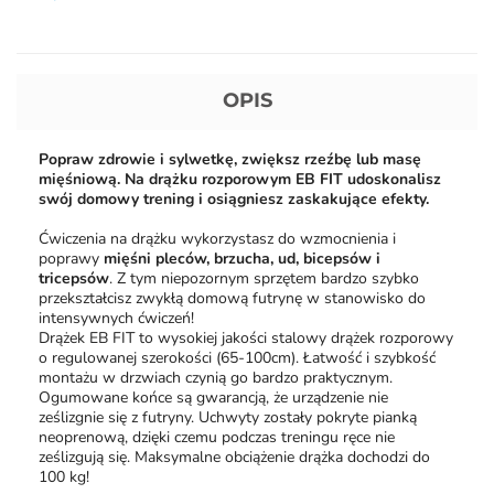
OPIS
Popraw zdrowie i sylwetkę, zwiększ rzeźbę lub masę
mięśniową. Na drążku rozporowym EB FIT udoskonalisz
swój domowy trening i osiągniesz zaskakujące efekty.
Ćwiczenia na drążku wykorzystasz do wzmocnienia i
poprawy
mięśni pleców, brzucha, ud, bicepsów i
tricepsów
. Z tym niepozornym sprzętem bardzo szybko
przekształcisz zwykłą domową futrynę w stanowisko do
intensywnych ćwiczeń!
Drążek EB FIT to wysokiej jakości stalowy drążek rozporowy
o regulowanej szerokości (65-100cm). Łatwość i szybkość
montażu w drzwiach czynią go bardzo praktycznym.
Ogumowane końce są gwarancją, że urządzenie nie
ześlizgnie się z futryny. Uchwyty zostały pokryte pianką
neoprenową, dzięki czemu podczas treningu ręce nie
ześlizgują się. Maksymalne obciążenie drążka dochodzi do
100 kg!